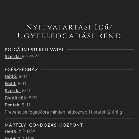
Nyitvatartási Idő/
Ügyfélfogadási Rend
POLGÁRMESTERI HIVATAL
00
00
Szerda:
8
-12
EGÉSZSÉGHÁZ
Hétfő:
8-11
Kedd:
8-11
Szerda:
8-11
Csütörtök:
8-11
Péntek:
8-11
Prevenciós fogadóóra minden hétköznap 11 órától 12 óráig
MÁRTÉLYI GONDOZÁSI KÖZPONT
10
30
Hétfő
: 7
-15
10
30
Kedd:
7
-15