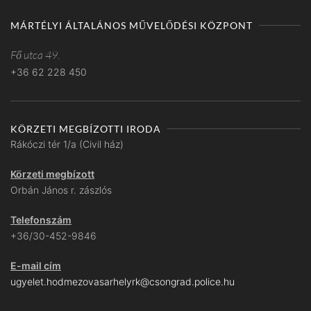
MÁRTÉLYI ÁLTALÁNOS MŰVELŐDÉSI KÖZPONT
Fő utca 49.
+36 62 228 450
KÖRZETI MEGBÍZOTTI IRODA
Rákóczi tér 1/a (Civil ház)
Körzeti megbízott
Orbán János r. zászlós
Telefonszám
+36/30-452-9846
E-mail cím
ugyelet.hodmezovasarhelyrk@csongrad.police.hu