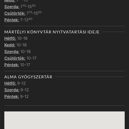
10
30
Szerda:
7
-15
10
30
Csütörtök:
7
-15
40
Péntek:
7-13
MÁRTÉLYI KÖNYVTÁR NYITVATARTÁSI IDEJE
Hétfő:
10-18
Kedd:
10-18
Szerda:
10-18
Csütörtök:
10-17
Péntek:
10-17
ALMA GYÓGYSZERTÁR
Hétfő:
9-12
Szerda:
9-12
Péntek:
9-12