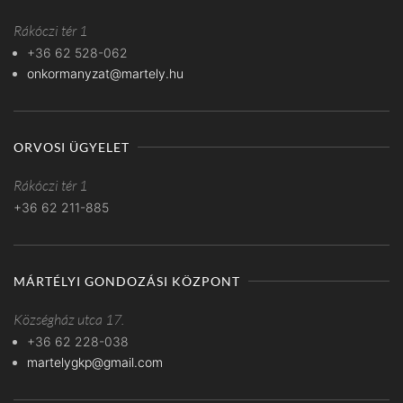
Rákóczi tér 1
+36 62 528-062
onkormanyzat@martely.hu
ORVOSI ÜGYELET
Rákóczi tér 1
+36 62 211-885
MÁRTÉLYI GONDOZÁSI KÖZPONT
Községház utca 17.
+36 62 228-038
martelygkp@gmail.com