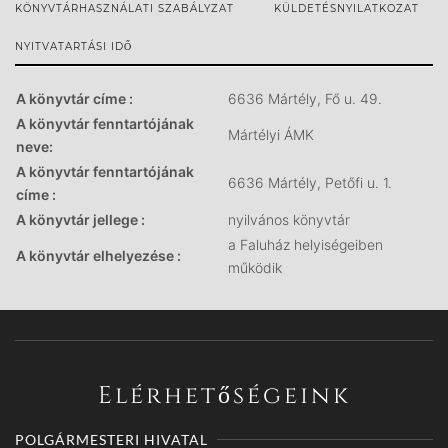
KÖNYVTÁRHASZNÁLATI SZABÁLYZAT
KÜLDETÉSNYILATKOZAT
NYITVATARTÁSI IDŐ
A könyvtár címe :
6636 Mártély, Fő u. 49.
A könyvtár fenntartójának
Mártélyi ÁMK
neve:
A könyvtár fenntartójának
6636 Mártély, Petőfi u. 1.
címe :
A könyvtár jellege :
nyilvános könyvtár
a Faluház helyiségeiben
A könyvtár elhelyezése :
működik
Elérhetőségeink
POLGÁRMESTERI HIVATAL