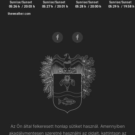
Mártély Községi Önkormányzat archív weboldalát
IDE
Az Ön által felkeresett honlap sütiket használ. Amennyiben
KATTINTVA
érheti el
akadálymentesen szeretné használni az oldalt, kattintson az