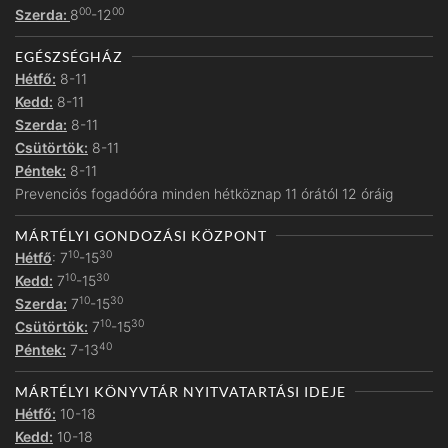
00
00
Szerda:
8
-12
EGÉSZSÉGHÁZ
Hétfő:
8-11
Kedd:
8-11
Szerda:
8-11
Csütörtök:
8-11
Péntek:
8-11
Prevenciós fogadóóra minden hétköznap 11 órától 12 óráig
MÁRTÉLYI GONDOZÁSI KÖZPONT
10
30
Hétfő
: 7
-15
10
30
Kedd:
7
-15
10
30
Szerda:
7
-15
10
30
Csütörtök:
7
-15
40
Péntek:
7-13
MÁRTÉLYI KÖNYVTÁR NYITVATARTÁSI IDEJE
Hétfő:
10-18
Kedd:
10-18