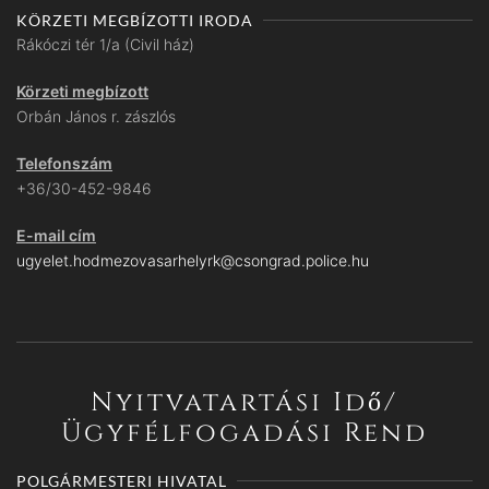
KÖRZETI MEGBÍZOTTI IRODA
Rákóczi tér 1/a (Civil ház)
Körzeti megbízott
Orbán János r. zászlós
Telefonszám
+36/30-452-9846
E-mail cím
ugyelet.hodmezovasarhelyrk@csongrad.police.hu
Nyitvatartási Idő/
Ügyfélfogadási Rend
POLGÁRMESTERI HIVATAL