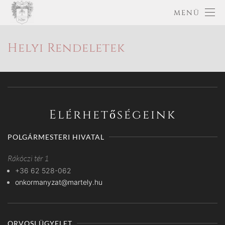
MENÜ
Helyi Rendeletek
Elérhetőségeink
POLGÁRMESTERI HIVATAL
Rákóczi tér 1
+36 62 528-062
onkormanyzat@martely.hu
ORVOSI ÜGYELET