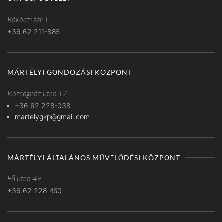
Rákóczi tér 1
+36 62 211-885
MÁRTÉLYI GONDOZÁSI KÖZPONT
Községház utca 17.
+36 62 228-038
martelygkp@gmail.com
MÁRTÉLYI ÁLTALÁNOS MŰVELŐDÉSI KÖZPONT
Fő utca 49.
+36 62 228 450