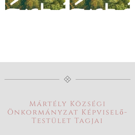
POLGÁRMESTER
ALPOLGÁRMESTER
Borsos József
Sajti Imréné
Albert
Mártély Községi
Önkormányzat Képviselő-
Testület Tagjai