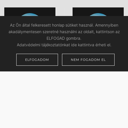
Az Ön által felkeresett honlap sütiket használ. Amennyiben
akadálymentesen szeretné használni az oldalt, kattintson az
ELFOGAD gombra.
Adatvédelmi tájékoztatónkat ide kattintva érheti el.
ELFOGADOM
NEM FOGADOM EL
BENKŐ NOÉMI
BUJDOSÓ
ILONA
TIBOR IMRÉNÉ