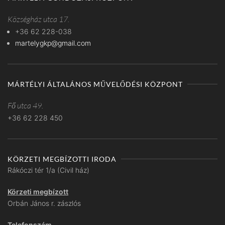
Községház utca 17.
+36 62 228-038
martelygkp@gmail.com
MÁRTÉLYI ÁLTALÁNOS MŰVELŐDÉSI KÖZPONT
Fő utca 49.
+36 62 228 450
KÖRZETI MEGBÍZOTTI IRODA
Rákóczi tér 1/a (Civil ház)
Körzeti megbízott
Orbán János r. zászlós
Telefonszám