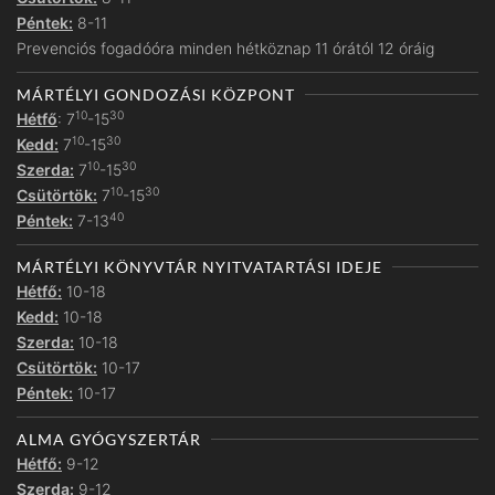
Péntek:
8-11
Prevenciós fogadóóra minden hétköznap 11 órától 12 óráig
MÁRTÉLYI GONDOZÁSI KÖZPONT
10
30
Hétfő
: 7
-15
10
30
Kedd:
7
-15
10
30
Szerda:
7
-15
10
30
Csütörtök:
7
-15
40
Péntek:
7-13
MÁRTÉLYI KÖNYVTÁR NYITVATARTÁSI IDEJE
Hétfő:
10-18
Kedd:
10-18
Szerda:
10-18
Csütörtök:
10-17
Péntek:
10-17
ALMA GYÓGYSZERTÁR
Hétfő:
9-12
Szerda:
9-12