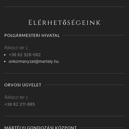
Elérhetőségeink
POLGÁRMESTERI HIVATAL
Rákóczi tér 1
+36 62 528-062
onkormanyzat@martely.hu
ORVOSI ÜGYELET
Rákóczi tér 1
+36 62 211-885
MÁRTÉLYI GONDOZÁSI KÖZPONT