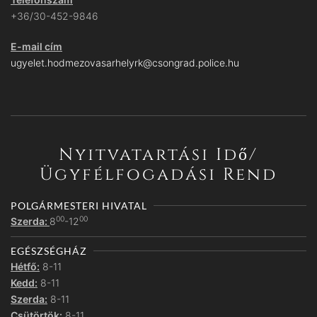
+36/30-452-9846
E-mail cím
ugyelet.hodmezovasarhelyrk@csongrad.police.hu
Nyitvatartási Idő/
Ügyfélfogadási Rend
POLGÁRMESTERI HIVATAL
00
00
Szerda:
8
-12
EGÉSZSÉGHÁZ
Hétfő:
8-11
Kedd:
8-11
Szerda:
8-11
Csütörtök:
8-11