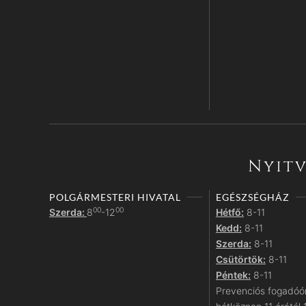
Nyitv
POLGÁRMESTERI HIVATAL
EGÉSZSÉGHÁZ
00
00
Szerda:
8
-12
Hétfő:
8-11
Kedd:
8-11
Szerda:
8-11
Csütörtök:
8-11
Péntek:
8-11
Prevenciós fogadóó