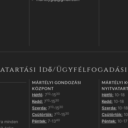
atartási Idő/ügyfélfogadás
MÁRTÉLYI GONDOZÁSI
MÁRTÉLYI 
KÖZPONT
NYITVATART
10
30
Hétfő
: 7
-15
Hétfő:
10-18
10
30
Kedd:
7
-15
Kedd:
10-18
10
30
Szerda:
7
-15
Szerda:
10-18
10
30
Csütörtök:
7
-15
Csütörtök:
10
40
Péntek:
7-13
Péntek:
10-17
ra minden