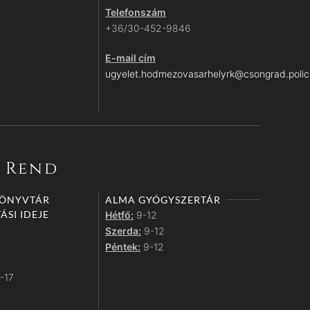
Telefonszám
+36/30-452-9846
E-mail cím
ugyelet.hodmezovasarhelyrk@csongrad.polic
i Rend
KÖNYVTÁR
ALMA GYÓGYSZERTÁR
ÁSI IDEJE
Hétfő:
9-12
Szerda:
9-12
Péntek:
9-12
-17