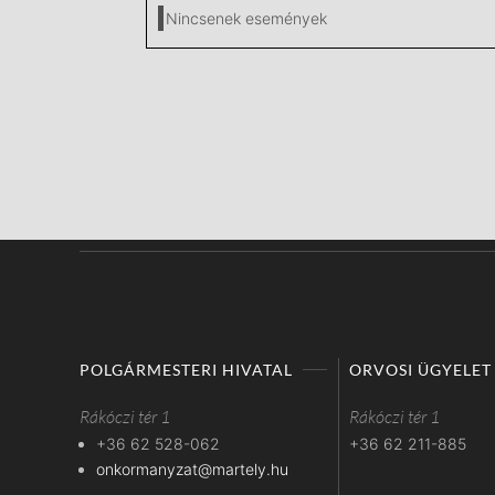
Nincsenek események
POLGÁRMESTERI HIVATAL
ORVOSI ÜGYELET
Rákóczi tér 1
Rákóczi tér 1
+36 62 528-062
+36 62 211-885
onkormanyzat@martely.hu