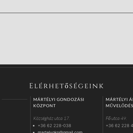
Elérhetőségeink
MÁRTÉLYI GONDOZÁSI
MÁRTÉLYI 
KÖZPONT
MŰVELŐDÉS
Községház utca 17.
Fő utca 49.
+36 62 228-038
+36 62 228 
martelygkp@gmail.com