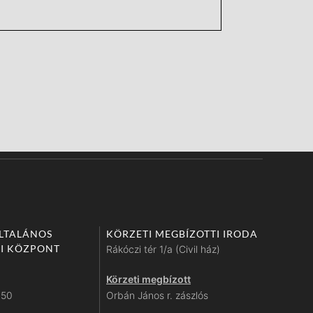
ÁLTALÁNOS
KÖRZETI MEGBÍZOTTI IRODA
I KÖZPONT
Rákóczi tér 1/a (Civil ház)
Körzeti megbízott
450
Orbán János r. zászlós