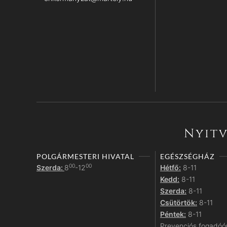
Nyitv
POLGÁRMESTERI HIVATAL
EGÉSZSÉGHÁZ
00
00
Szerda:
8
-12
Hétfő:
8-11
Kedd:
8-11
Szerda:
8-11
Csütörtök:
8-11
Péntek:
8-11
Prevenciós fogadóó