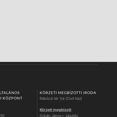
ÁLTALÁNOS
KÖRZETI MEGBÍZOTTI IRODA
I KÖZPONT
Rákóczi tér 1/a (Civil ház)
Körzeti megbízott
450
Orbán János r. zászlós