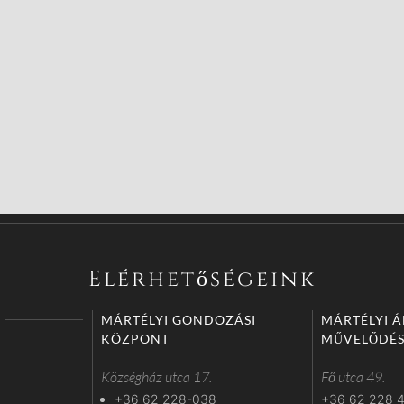
Elérhetőségeink
MÁRTÉLYI GONDOZÁSI
MÁRTÉLYI 
KÖZPONT
MŰVELŐDÉS
Községház utca 17.
Fő utca 49.
+36 62 228-038
+36 62 228 