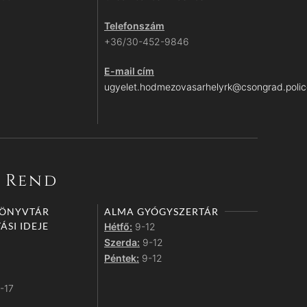
Telefonszám
+36/30-452-9846
E-mail cím
ugyelet.hodmezovasarhelyrk@csongrad.polic
i Rend
KÖNYVTÁR
ALMA GYÓGYSZERTÁR
ÁSI IDEJE
Hétfő:
9-12
Szerda:
9-12
Péntek:
9-12
-17