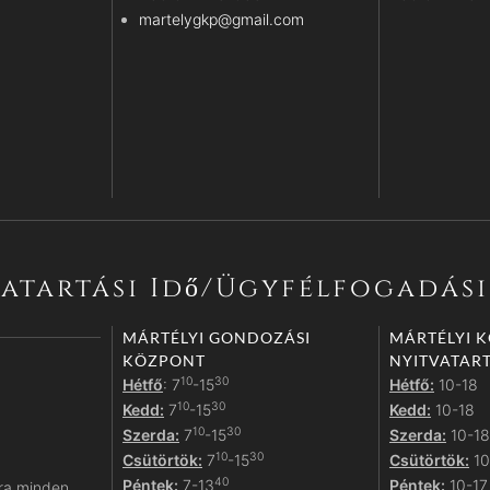
martelygkp@gmail.com
atartási Idő/ügyfélfogadás
MÁRTÉLYI GONDOZÁSI
MÁRTÉLYI 
KÖZPONT
NYITVATART
10
30
Hétfő
: 7
-15
Hétfő:
10-18
10
30
Kedd:
7
-15
Kedd:
10-18
10
30
Szerda:
7
-15
Szerda:
10-18
10
30
Csütörtök:
7
-15
Csütörtök:
10
40
Péntek:
7-13
Péntek:
10-17
ra minden