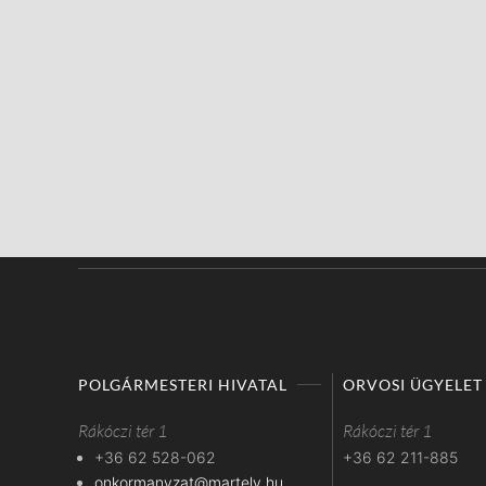
POLGÁRMESTERI HIVATAL
ORVOSI ÜGYELET
Rákóczi tér 1
Rákóczi tér 1
+36 62 528-062
+36 62 211-885
onkormanyzat@martely.hu