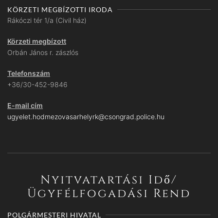
KÖRZETI MEGBÍZOTTI IRODA
Rákóczi tér 1/a (Civil ház)
Körzeti megbízott
Orbán János r. zászlós
Telefonszám
+36/30-452-9846
E-mail cím
ugyelet.hodmezovasarhelyrk@csongrad.police.hu
Nyitvatartási Idő/
Ügyfélfogadási Rend
POLGÁRMESTERI HIVATAL