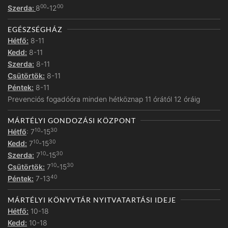
00
00
Szerda:
8
-12
EGÉSZSÉGHÁZ
Hétfő:
8-11
Kedd:
8-11
Szerda:
8-11
Csütörtök:
8-11
Péntek:
8-11
Prevenciós fogadóóra minden hétköznap 11 órától 12 óráig
MÁRTÉLYI GONDOZÁSI KÖZPONT
10
30
Hétfő
: 7
-15
10
30
Kedd:
7
-15
10
30
Szerda:
7
-15
10
30
Csütörtök:
7
-15
40
Péntek:
7-13
MÁRTÉLYI KÖNYVTÁR NYITVATARTÁSI IDEJE
Hétfő:
10-18
Kedd:
10-18