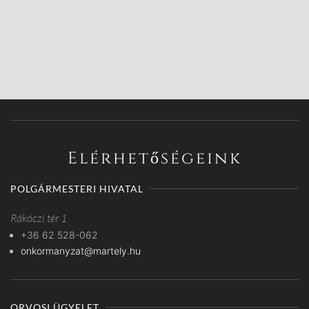
Elérhetőségeink
POLGÁRMESTERI HIVATAL
Rákóczi tér 1
+36 62 528-062
onkormanyzat@martely.hu
ORVOSI ÜGYELET