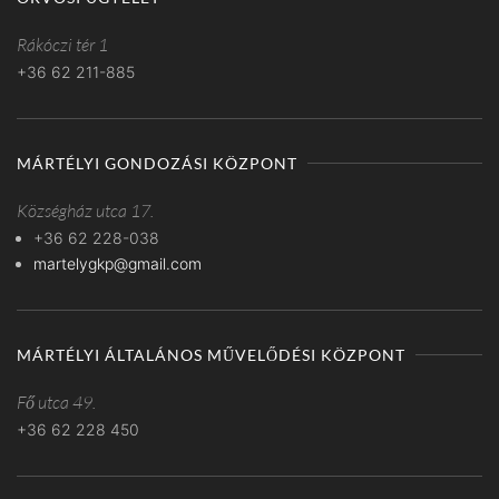
Rákóczi tér 1
+36 62 211-885
MÁRTÉLYI GONDOZÁSI KÖZPONT
Községház utca 17.
+36 62 228-038
martelygkp@gmail.com
MÁRTÉLYI ÁLTALÁNOS MŰVELŐDÉSI KÖZPONT
Fő utca 49.
+36 62 228 450