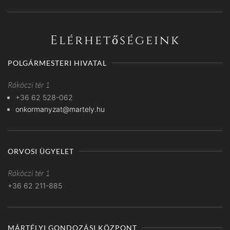
Elérhetőségeink
POLGÁRMESTERI HIVATAL
Rákóczi tér 1
+36 62 528-062
onkormanyzat@martely.hu
ORVOSI ÜGYELET
Rákóczi tér 1
+36 62 211-885
MÁRTÉLYI GONDOZÁSI KÖZPONT