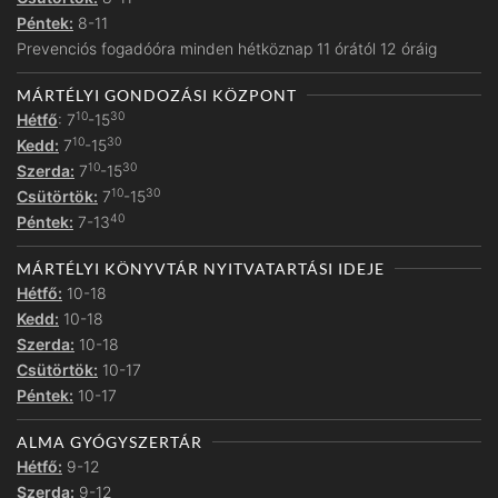
Péntek:
8-11
Prevenciós fogadóóra minden hétköznap 11 órától 12 óráig
MÁRTÉLYI GONDOZÁSI KÖZPONT
10
30
Hétfő
: 7
-15
10
30
Kedd:
7
-15
10
30
Szerda:
7
-15
10
30
Csütörtök:
7
-15
40
Péntek:
7-13
MÁRTÉLYI KÖNYVTÁR NYITVATARTÁSI IDEJE
Hétfő:
10-18
Kedd:
10-18
Szerda:
10-18
Csütörtök:
10-17
Péntek:
10-17
ALMA GYÓGYSZERTÁR
Hétfő:
9-12
Szerda:
9-12