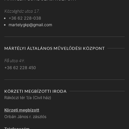
Községház utca 17.
+36 62 228-038
martelygkp@gmail.com
MÁRTÉLYI ÁLTALÁNOS MŰVELŐDÉSI KÖZPONT
Fő utca 49.
+36 62 228 450
KÖRZETI MEGBÍZOTTI IRODA
Rákóczi tér 1/a (Civil ház)
Körzeti megbízott
Orbán János r. zászlós
Telefonszám