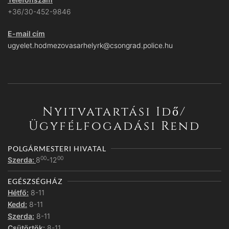
+36/30-452-9846
E-mail cím
ugyelet.hodmezovasarhelyrk@csongrad.police.hu
Nyitvatartási Idő/
Ügyfélfogadási Rend
POLGÁRMESTERI HIVATAL
00
00
Szerda:
8
-12
EGÉSZSÉGHÁZ
Hétfő:
8-11
Kedd:
8-11
Szerda:
8-11
Csütörtök:
8-11