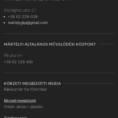
Községház utca 17.
+36 62 228-038
martelygkp@gmail.com
MÁRTÉLYI ÁLTALÁNOS MŰVELŐDÉSI KÖZPONT
Fő utca 49.
+36 62 228 450
KÖRZETI MEGBÍZOTTI IRODA
Rákóczi tér 1/a (Civil ház)
Körzeti megbízott
Orbán János r. zászlós
Telefonszám