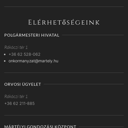
Elérhetőségeink
POLGÁRMESTERI HIVATAL
Rákóczi tér 1
+36 62 528-062
onkormanyzat@martely.hu
ORVOSI ÜGYELET
Rákóczi tér 1
+36 62 211-885
MÁRTÉLYI GONDOZÁSI KÖZPONT