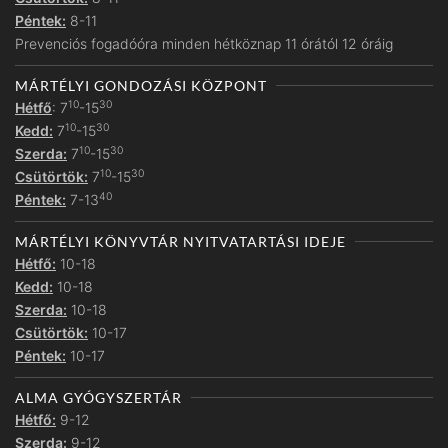
Péntek:
8-11
Prevenciós fogadóóra minden hétköznap 11 órától 12 óráig
MÁRTÉLYI GONDOZÁSI KÖZPONT
10
30
Hétfő
: 7
-15
10
30
Kedd:
7
-15
10
30
Szerda:
7
-15
10
30
Csütörtök:
7
-15
40
Péntek:
7-13
MÁRTÉLYI KÖNYVTÁR NYITVATARTÁSI IDEJE
Hétfő:
10-18
Kedd:
10-18
Szerda:
10-18
Csütörtök:
10-17
Péntek:
10-17
ALMA GYÓGYSZERTÁR
Hétfő:
9-12
Szerda:
9-12