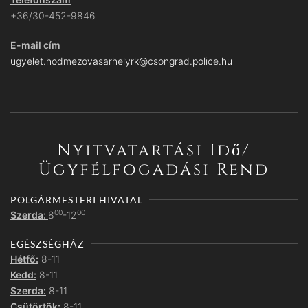
+36/30-452-9846
E-mail cím
ugyelet.hodmezovasarhelyrk@csongrad.police.hu
Nyitvatartási Idő/
Ügyfélfogadási Rend
POLGÁRMESTERI HIVATAL
00
00
Szerda:
8
-12
EGÉSZSÉGHÁZ
Hétfő:
8-11
Kedd:
8-11
Szerda:
8-11
Csütörtök:
8-11